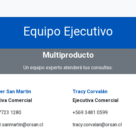
Contáctanos
Nosotros
Te A
Equipo Ejecutivo
Multiproducto
Un equipo experto atenderá tus consultas:
fer San Martin
Tracy Corvalán
tiva Comercial
Ejecutiva Comercial
7723 1280
+569 3481 0599
er.sanmartin@orsan.cl
tracy.corvalan@orsan.cl