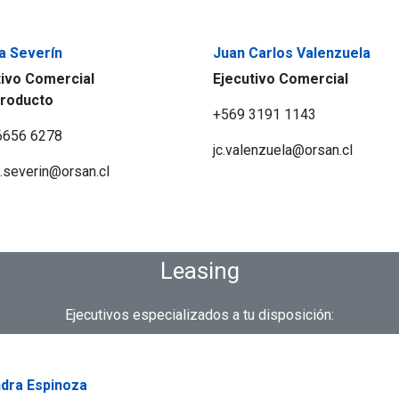
a Severín
Juan Carlos Valenzuela
tivo Comercial
Ejecutivo Comercial
producto
+569 3191 1143
6656 6278
jc.valenzuela@orsan.cl
.severin@orsan.cl
Leasing
Ejecutivos especializados a tu disposición:
ndra Espinoza