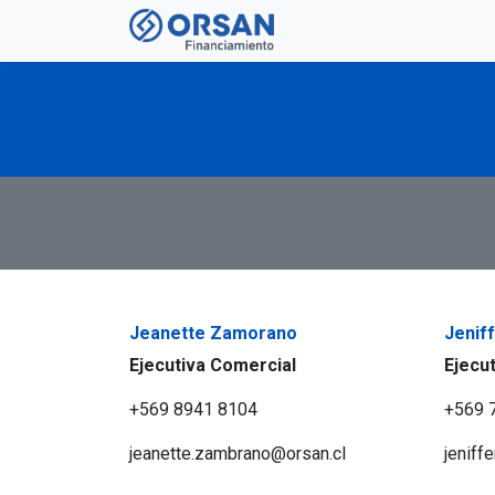
Ir al contenido
Jeanette Zamorano
Jenif
Ejecutiva Comercial
Ejecu
+569 8941 8104
+569 
jeanette.zambrano@orsan.cl
jeniff